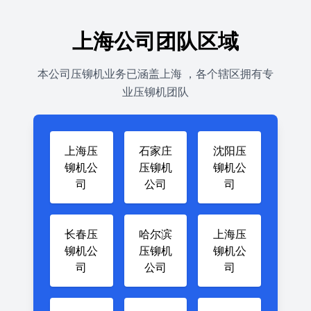
上海公司团队区域
本公司压铆机业务已涵盖上海 ，各个辖区拥有专
业压铆机团队
上海压
石家庄
沈阳压
铆机公
压铆机
铆机公
司
公司
司
长春压
哈尔滨
上海压
铆机公
压铆机
铆机公
司
公司
司